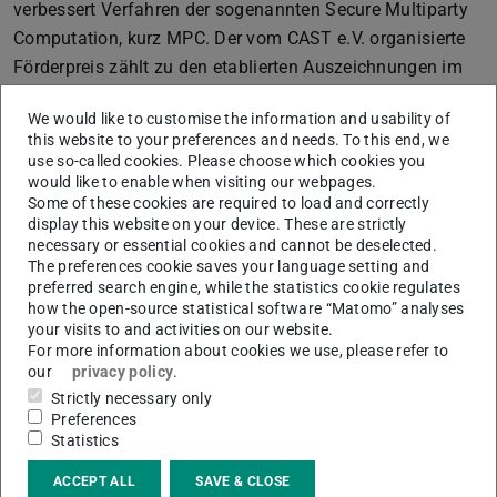
verbessert Verfahren der sogenannten Secure Multiparty
Computation, kurz MPC. Der vom CAST e.V. organisierte
Förderpreis zählt zu den etablierten Auszeichnungen im
Bereich der IT-Sicherheit in Deutschland. Eine Fachjury
We would like to customise the information and usability of
wählte die Preisträgerinnen und Preisträger aus
this website to your preferences and needs. To this end, we
insgesamt zehn Finalistinnen und Finalisten aus, die ihre
use so-called cookies. Please choose which cookies you
Arbeiten zuvor beim Finalisten-Workshop am Fraunhofer-
would like to enable when visiting our webpages.
Some of these cookies are required to load and correctly
Institut für Sichere Informationstechnologie SIT öffentlich
display this website on your device. These are strictly
vorgestellt hatten.
necessary or essential cookies and cannot be deselected.
The preferences cookie saves your language setting and
preferred search engine, while the statistics cookie regulates
how the open-source statistical software “Matomo” analyses
Abstract der Masterarbeit
your visits to and activities on our website.
For more information about cookies we use, please refer to
Secure Multiparty Computation (MPC) protocols
our
privacy policy
.
allow to compute a function over private data like
Strictly necessary only
Preferences
medical data, financial transactions, and many
Statistics
ML/statistical calculations. In this thesis, we
generalize the MPC protocols ASTRA (CCSW'19) and
ACCEPT ALL
SAVE & CLOSE